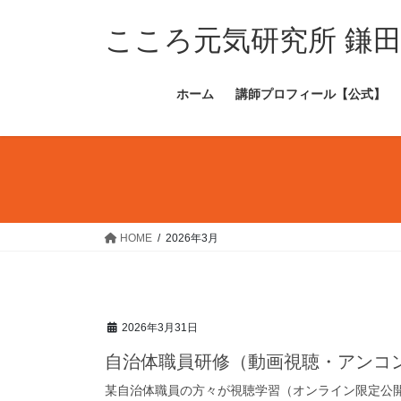
コ
ナ
ン
ビ
こころ元気研究所 鎌
テ
ゲ
ン
ー
ホーム
講師プロフィール【公式】
ツ
シ
へ
ョ
ス
ン
キ
に
ッ
移
プ
動
HOME
2026年3月
2026年3月31日
自治体職員研修（動画視聴・アンコンシ
某自治体職員の方々が視聴学習（オンライン限定公開