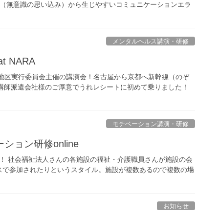
 （無意識の思い込み）から生じやすいコミュニケーションエラ
メンタルヘルス講演・研修
 NARA
良地区実行委員会主催の講演会！名古屋から京都へ新幹線（のぞ
講師派遣会社様のご厚意でうれレシートに初めて乗りました！
モチベーション講演・研修
ョン研修online
ン！ 社会福祉法人さんの各施設の福祉・介護職員さんが施設の会
スで参加されたりというスタイル。施設が複数あるので複数の場
お知らせ