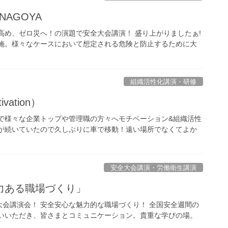
NAGOYA
高め、ゼロ災へ！の演題で安全大会講演！ 盛り上がりましたぁ!
で実施。様々なケースにおいて想定される危険と防止するために大
組織活性化講演・研修
ation）
で様々な企業トップや管理職の方々へモチベーション&組織活性
せが続いていたので久しぶりに車で移動！遠い場所でなくてよか
安全大会講演・労働衛生講演
力ある職場づくり」
会講演会！ 安全安心な魅力的な職場づくり！ 全国安全週間の
誘いいただき、皆さまとコミュニケーション。貴重な学びの場。