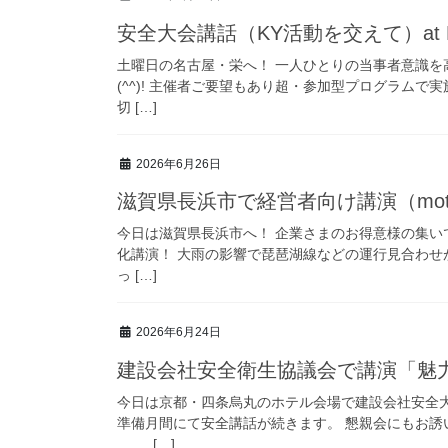
安全大会講話（KY活動を交えて）at 
土曜日の名古屋・栄へ！ 一人ひとりの当事者意識を
(^^)! 主催者ご要望もあり超・参加型プログラム
切 […]
2026年6月26日
滋賀県長浜市で経営者向け講演（motiv
今日は滋賀県長浜市へ！ 企業さまのお得意様の集い
化講演！ 大雨の影響で琵琶湖線などの運行見合わ
っ […]
2026年6月24日
建設会社安全衛生協議会で講演「魅
今日は京都・四条烏丸のホテル会場で建設会社安全大
準備月間にて安全講話が続きます。 懇親会にもお
[…]