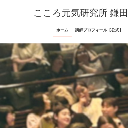
コ
ナ
ン
ビ
こころ元気研究所 鎌
テ
ゲ
ン
ー
ホーム
講師プロフィール【公式】
ツ
シ
へ
ョ
ス
ン
キ
に
ッ
移
プ
動