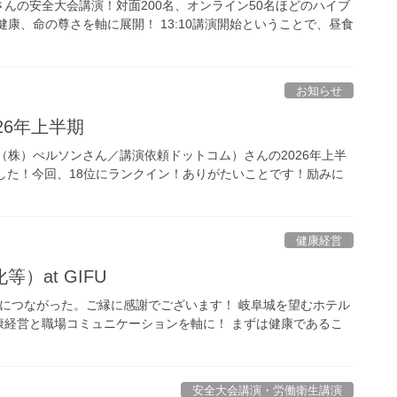
んの安全大会講演！対面200名、オンライン50名ほどのハイブ
康、命の尊さを軸に展開！ 13:10講演開始ということで、昼食
お知らせ
026年上半期
（株）ぺルソンさん／講演依頼ドットコム）さんの2026年上半
ました！今回、18位にランクイン！ありがたいことです！励みに
健康経営
）at GIFU
につながった。ご縁に感謝でございます！ 岐阜城を望むホテル
康経営と職場コミュニケーションを軸に！ まずは健康であるこ
安全大会講演・労働衛生講演