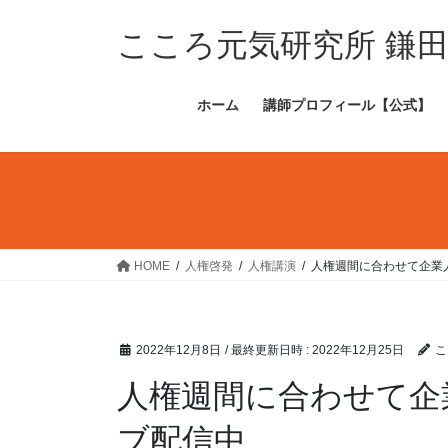
コ
ナ
ン
ビ
こころ元気研究所 鎌
テ
ゲ
ン
ー
ホーム
講師プロフィール【公式】
ツ
シ
へ
ョ
ス
ン
キ
に
ッ
移
プ
動
HOME
人権啓発
人権講演
人権週間に合わせて企業
2022年12月8日
/ 最終更新日時 :
2022年12月25日
こ
人権週間に合わせて企
ブ配信中