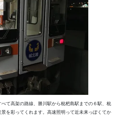
すべて高架の路線、勝川駅から枇杷島駅までの６駅、枇
夜景を彩ってくれます。高速照明って近未来っぽくてか