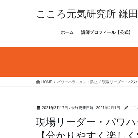
コ
ナ
ン
ビ
こころ元気研究所 鎌
テ
ゲ
ン
ー
ホーム
講師プロフィール【公式】
ツ
シ
へ
ョ
ス
ン
キ
に
ッ
移
プ
動
HOME
パワーハラスメント防止
現場リーダー・パワ
2021年3月17日
/ 最終更新日時 :
2021年4月1日
ここ
現場リーダー・パワハ
【分かりやすく楽しく