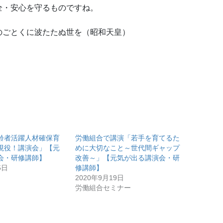
全・安心を守るものですね。
のごとくに波たたぬ世を（昭和天皇）
齢者活躍人材確保育
労働組合で講演「若手を育てるた
現役！講演会」【元
めに大切なこと～世代間ギャップ
会・研修講師】
改善～」【元気が出る講演会・研
5日
修講師】
2020年9月19日
労働組合セミナー