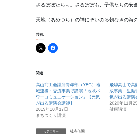
さるぼぼたちも。さるぼぼも、子供たちの安
天地（あめつち）の神にぞいのる朝なぎの海
共有:
関連
高山商工会議所青年部（YEG）地
飛騨高山で高
域連携・交流事業で講演「地域パ
成事業「生涯
ワーコミュニケーション」【元気
気が出る講演
が出る講演会講師】
2020年11月2
2019年10月17日
健康講演
まちづくり講演
社寺仏閣
カテゴリー