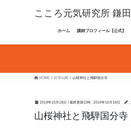
コ
ナ
ン
ビ
こころ元気研究所 鎌
テ
ゲ
ン
ー
ホーム
講師プロフィール【公式】
ツ
シ
へ
ョ
ス
ン
キ
に
ッ
移
プ
動
HOME
社寺仏閣
山桜神社と飛騨国分寺
2019年10月18日
/ 最終更新日時 :
2019年10月18日
山桜神社と飛騨国分寺