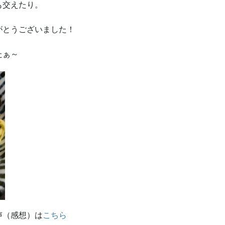
も交えたり。
がとうございました！
たぁ～
（感想）は
こちら