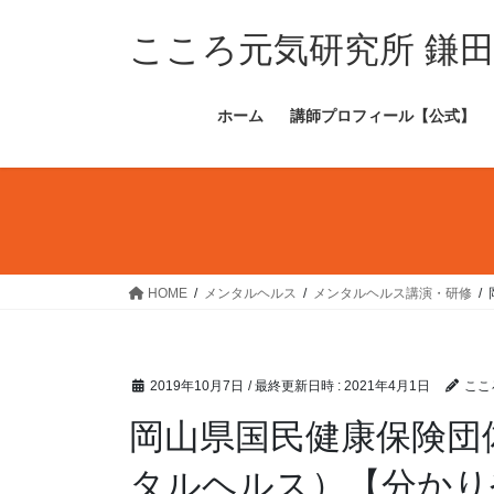
コ
ナ
ン
ビ
こころ元気研究所 鎌
テ
ゲ
ン
ー
ホーム
講師プロフィール【公式】
ツ
シ
へ
ョ
ス
ン
キ
に
ッ
移
プ
動
HOME
メンタルヘルス
メンタルヘルス講演・研修
2019年10月7日
/ 最終更新日時 :
2021年4月1日
ここ
岡山県国民健康保険団
タルヘルス）【分かり