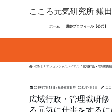
コ
ナ
ン
ビ
こころ元気研究所 鎌
テ
ゲ
ン
ー
ホーム
講師プロフィール【公式】
ツ
シ
へ
ョ
ス
ン
キ
に
ッ
移
プ
動
HOME
アンコンシャスバイアス
広域行政・管理職研
2019年7月12日
/ 最終更新日時 :
2021年4月2日
ここ
広域行政・管理職研修
ろ元気に仕事をするに