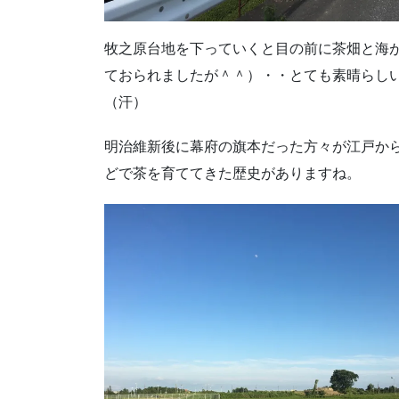
牧之原台地を下っていくと目の前に茶畑と海
ておられましたが＾＾）・・とても素晴らし
（汗）
明治維新後に幕府の旗本だった方々が江戸か
どで茶を育ててきた歴史がありますね。