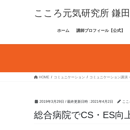
コ
ナ
ン
ビ
こころ元気研究所 鎌
テ
ゲ
ン
ー
ホーム
講師プロフィール【公式】
ツ
シ
へ
ョ
ス
ン
キ
に
ッ
移
プ
動
HOME
コミュニケーション
コミュニケーション講演
2019年3月29日
/ 最終更新日時 :
2021年4月2日
ここ
総合病院でCS・ES向