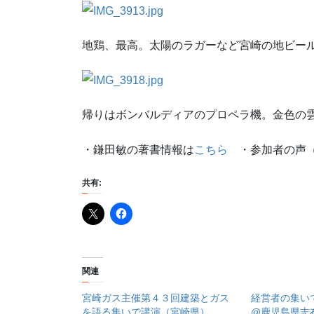
地鶏、最高。太陽のラガーなど宮崎の地ビール
帰りはボンバルディアのプロペラ機。金色の
・鎌田敏の著書情報は
こちら
・参加者の声（
共有:
関連
宮崎ガス主催第４３回建築とガス
経営者の集い
を語る集いで講演（宮崎県）
@鹿児島県志