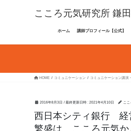
コ
ナ
ン
ビ
こころ元気研究所 鎌
テ
ゲ
ン
ー
ホーム
講師プロフィール【公式】
ツ
シ
へ
ョ
ス
ン
キ
に
ッ
移
プ
動
HOME
コミュニケーション
コミュニケーション講演
2016年8月3日
/ 最終更新日時 :
2021年4月10日
ここ
西日本シティ銀行 経
繁盛は、こころ元気か