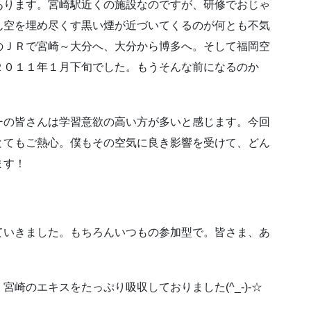
あります。宮崎駅近くの施設なのですが、研修でおじゃ
ん空を埋め尽くす黒い煙が近づいてくるのが何とも不気
のＪＲで宮崎～大分へ、大分から博多へ。そして福岡空
２０１１年１月下旬でした。もうそんな前になるのか
ーの皆さんは学習意欲の高い方が多いと感じます。今回
とてもご熱心。僕もその空気に良き影響を受けて、どん
ます！
ていきました。もちろんいつもの参加型で。皆さま、あ
崎のエキスをたっぷり吸収しておりました(^_-)-☆