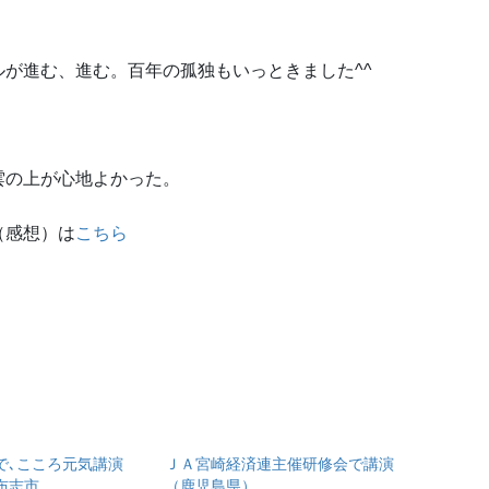
が進む、進む。百年の孤独もいっときました^^
雲の上が心地よかった。
感想）は
こちら
で､こころ元気講演
ＪＡ宮崎経済連主催研修会で講演
布志市
（鹿児島県）