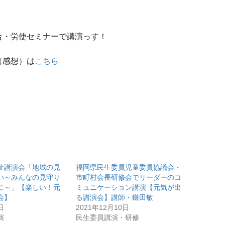
合・労使セミナーで講演っす！
感想）は
こちら
祉講演会「地域の見
福岡県民生委員児童委員協議会・
い～みんなの見守り
市町村会長研修会でリーダーのコ
に～」【楽しい！元
ミュニケーション講演【元気が出
会】
る講演会】講師・鎌田敏
日
2021年12月10日
演
民生委員講演・研修