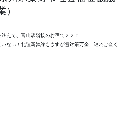
業）
を終えて、富山駅隣接のお宿でｚｚｚ
ていない！北陸新幹線もさすが雪対策万全、遅れは全く