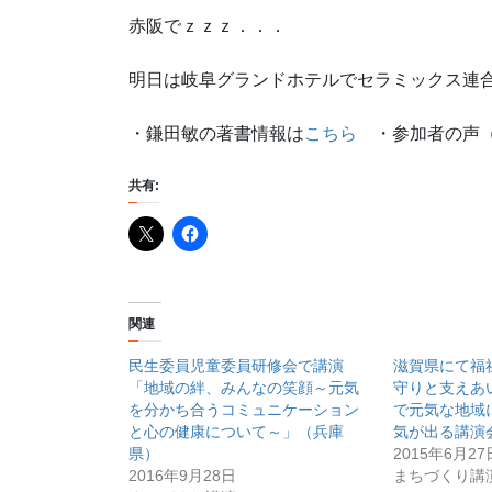
赤阪でｚｚｚ．．．
明日は岐阜グランドホテルでセラミックス連
・鎌田敏の著書情報は
こちら
・参加者の声（
共有:
関連
民生委員児童委員研修会で講演
滋賀県にて福
「地域の絆、みんなの笑顔～元気
守りと支えあ
を分かち合うコミュニケーション
で元気な地域
と心の健康について～」（兵庫
気が出る講演
県）
2015年6月27
2016年9月28日
まちづくり講