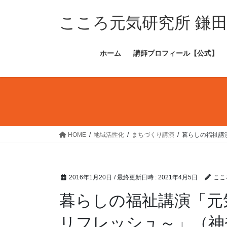
コ
ナ
ン
ビ
こころ元気研究所 鎌
テ
ゲ
ン
ー
ホーム
講師プロフィール【公式】
ツ
シ
へ
ョ
ス
ン
キ
に
ッ
移
プ
動
HOME
地域活性化
まちづくり講演
暮らしの福祉講
2016年1月20日
/ 最終更新日時 :
2021年4月5日
ここ
暮らしの福祉講演「元
リフレッシュ～」（神