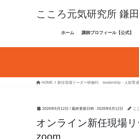
コ
ナ
ン
ビ
こころ元気研究所 鎌
テ
ゲ
ン
ー
ホーム
講師プロフィール【公式】
ツ
シ
へ
ョ
ス
ン
キ
に
ッ
移
プ
動
HOME
新任現場リーダー研修#1 leadership・人財育
2026年6月12日
/ 最終更新日時 :
2026年6月12日
こ
オンライン新任現場リ
zoom