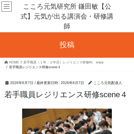
コ
ナ
こころ元気研究所 鎌田敏【公
ン
ビ
式】元気が出る講演会・研修講
テ
ゲ
ン
ー
師
ツ
シ
へ
ョ
ス
ン
投稿
キ
に
ッ
移
プ
動
HOME
若手職員（１年・２年目）レジリエンス研修#1 enjoy
若手職員レジリエンス研修scene４
2026年6月7日
/ 最終更新日時 :
2026年6月7日
こころ元気配達人
若手職員レジリエンス研修scene４