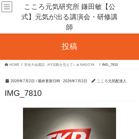
コ
ナ
こころ元気研究所 鎌田敏【公
ン
ビ
式】元気が出る講演会・研修講
テ
ゲ
ン
ー
師
ツ
シ
へ
ョ
ス
ン
投稿
キ
に
ッ
移
プ
動
HOME
安全大会講話（KY活動を交えて）at NAGOYA
IMG_7810
2026年7月2日
/ 最終更新日時 :
2026年7月2日
こころ元気配達人
IMG_7810