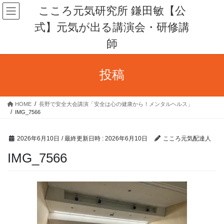
コ
ナ
こころ元気研究所 鎌田敏【公
ン
ビ
式】元気が出る講演会・研修講
テ
ゲ
ン
ー
師
ツ
シ
へ
ョ
ス
ン
投稿
キ
に
ッ
移
プ
動
HOME
長野で安全大会講演「安全は心の健康から！メンタルヘルス」
IMG_7566
2026年6月10日
/ 最終更新日時 :
2026年6月10日
こころ元気配達人
IMG_7566