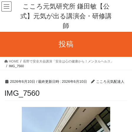
コ
ナ
こころ元気研究所 鎌田敏【公
ン
ビ
式】元気が出る講演会・研修講
テ
ゲ
ン
ー
師
ツ
シ
へ
ョ
ス
ン
投稿
キ
に
ッ
移
プ
動
HOME
長野で安全大会講演「安全は心の健康から！メンタルヘルス」
IMG_7560
2026年6月10日
/ 最終更新日時 :
2026年6月10日
こころ元気配達人
IMG_7560