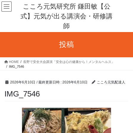
コ
ナ
こころ元気研究所 鎌田敏【公
ン
ビ
式】元気が出る講演会・研修講
テ
ゲ
ン
ー
師
ツ
シ
へ
ョ
ス
ン
投稿
キ
に
ッ
移
プ
動
HOME
長野で安全大会講演「安全は心の健康から！メンタルヘルス」
IMG_7546
2026年6月10日
/ 最終更新日時 :
2026年6月10日
こころ元気配達人
IMG_7546