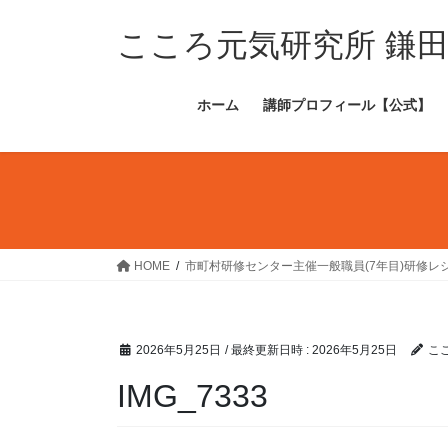
コ
ナ
ン
ビ
こころ元気研究所 鎌
テ
ゲ
ン
ー
ホーム
講師プロフィール【公式】
ツ
シ
へ
ョ
ス
ン
キ
に
ッ
移
プ
動
HOME
市町村研修センター主催一般職員(7年目)研修レ
2026年5月25日
/ 最終更新日時 :
2026年5月25日
こ
IMG_7333