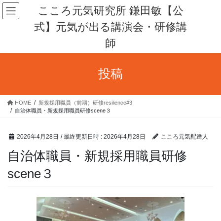
コ
ナ
こころ元気研究所 鎌田敏【公
ン
ビ
式】元気が出る講演会・研修講
テ
ゲ
ン
ー
師
ツ
シ
へ
ョ
ス
ン
投稿
キ
に
ッ
移
プ
動
HOME
新規採用職員（前期）研修resilience#3
自治体職員・新規採用職員研修scene３
2026年4月28日
/ 最終更新日時 :
2026年4月28日
こころ元気配達人
自治体職員・新規採用職員研修
scene３