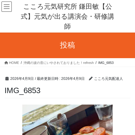
コ
ナ
こころ元気研究所 鎌田敏【公
ン
ビ
式】元気が出る講演会・研修講
テ
ゲ
ン
ー
師
ツ
シ
へ
ョ
ス
ン
投稿
キ
に
ッ
移
プ
動
HOME
沖縄の波の音にいやされておりました！refresh
IMG_6853
2026年4月9日
/ 最終更新日時 :
2026年4月9日
こころ元気配達人
IMG_6853