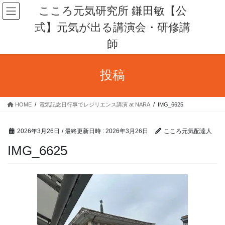
コ
ナ
こころ元気研究所 鎌田敏【公
ン
ビ
式】元気が出る講演会・研修講
テ
ゲ
ン
ー
師
ツ
シ
へ
ョ
ス
ン
投稿
キ
に
ッ
移
プ
動
HOME
電気記念日行事でレジリエンス講演 at NARA
IMG_6625
2026年3月26日
/ 最終更新日時 :
2026年3月26日
こころ元気配達人
IMG_6625