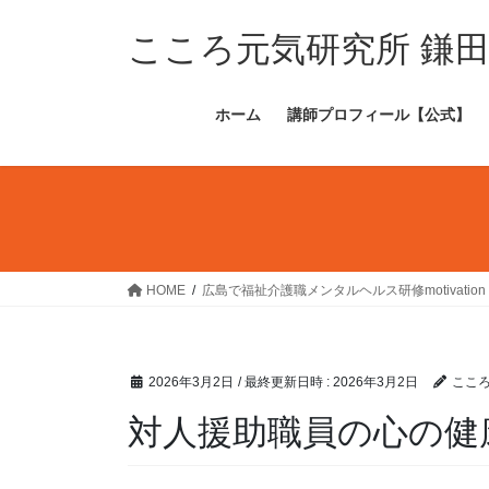
コ
ナ
ン
ビ
こころ元気研究所 鎌
テ
ゲ
ン
ー
ホーム
講師プロフィール【公式】
ツ
シ
へ
ョ
ス
ン
キ
に
ッ
移
プ
動
HOME
広島で福祉介護職メンタルヘルス研修motivation
2026年3月2日
/ 最終更新日時 :
2026年3月2日
ここ
対人援助職員の心の健