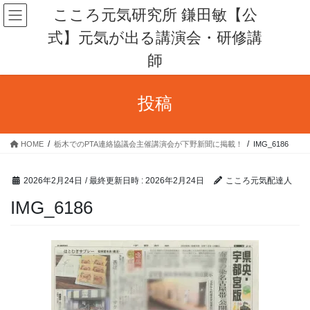
コ
ナ
こころ元気研究所 鎌田敏【公
ン
ビ
式】元気が出る講演会・研修講
テ
ゲ
ン
ー
師
ツ
シ
へ
ョ
ス
ン
投稿
キ
に
ッ
移
プ
動
HOME
栃木でのPTA連絡協議会主催講演会が下野新聞に掲載！
IMG_6186
2026年2月24日
/ 最終更新日時 :
2026年2月24日
こころ元気配達人
IMG_6186