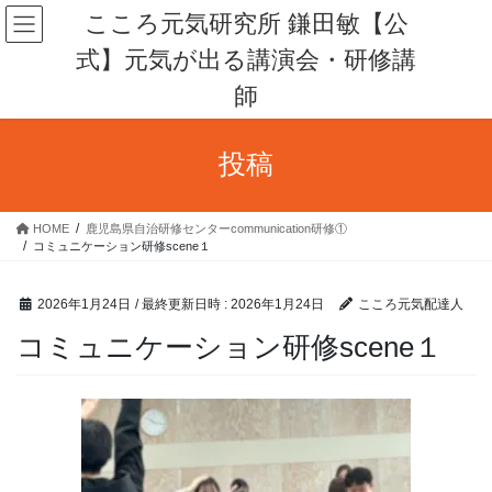
コ
ナ
こころ元気研究所 鎌田敏【公
ン
ビ
式】元気が出る講演会・研修講
テ
ゲ
ン
ー
師
ツ
シ
へ
ョ
ス
ン
投稿
キ
に
ッ
移
プ
動
HOME
鹿児島県自治研修センターcommunication研修①
コミュニケーション研修scene１
2026年1月24日
/ 最終更新日時 :
2026年1月24日
こころ元気配達人
コミュニケーション研修scene１