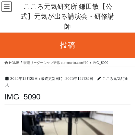
コ
ナ
こころ元気研究所 鎌田敏【公
ン
ビ
式】元気が出る講演会・研修講
テ
ゲ
ン
ー
師
ツ
シ
へ
ョ
ス
ン
投稿
キ
に
ッ
移
プ
動
HOME
現場リーダーシップ研修 communication#10
IMG_5090
2025年12月25日
/ 最終更新日時 :
2025年12月25日
こころ元気配達
人
IMG_5090