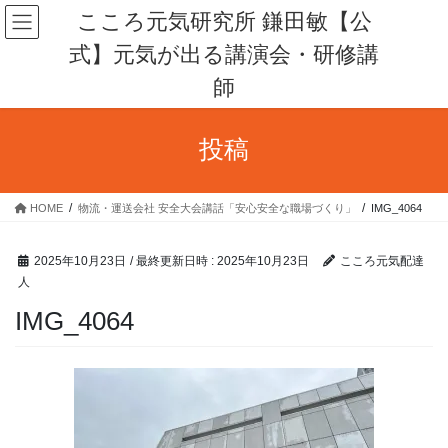
コ
ナ
こころ元気研究所 鎌田敏【公
ン
ビ
式】元気が出る講演会・研修講
テ
ゲ
ン
ー
師
ツ
シ
へ
ョ
ス
ン
投稿
キ
に
ッ
移
プ
動
HOME
物流・運送会社 安全大会講話「安心安全な職場づくり」
IMG_4064
2025年10月23日
/ 最終更新日時 :
2025年10月23日
こころ元気配達
人
IMG_4064