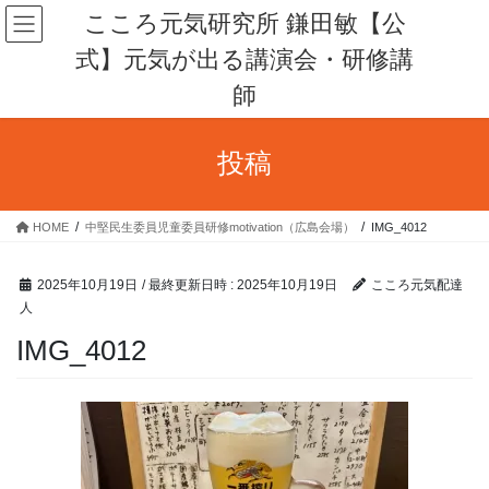
コ
ナ
こころ元気研究所 鎌田敏【公
ン
ビ
式】元気が出る講演会・研修講
テ
ゲ
ン
ー
師
ツ
シ
へ
ョ
ス
ン
投稿
キ
に
ッ
移
プ
動
HOME
中堅民生委員児童委員研修motivation（広島会場）
IMG_4012
2025年10月19日
/ 最終更新日時 :
2025年10月19日
こころ元気配達
人
IMG_4012