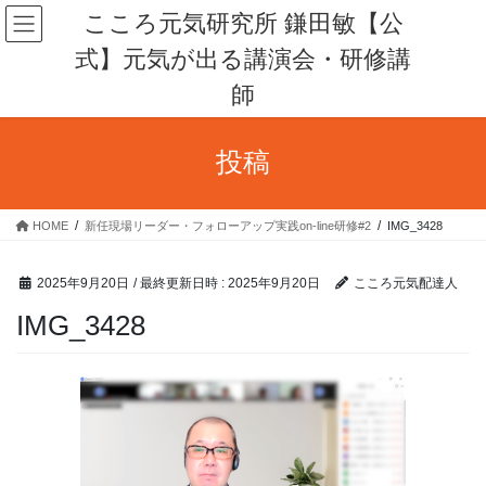
コ
ナ
こころ元気研究所 鎌田敏【公
ン
ビ
式】元気が出る講演会・研修講
テ
ゲ
ン
ー
師
ツ
シ
へ
ョ
ス
ン
投稿
キ
に
ッ
移
プ
動
HOME
新任現場リーダー・フォローアップ実践on-line研修#2
IMG_3428
2025年9月20日
/ 最終更新日時 :
2025年9月20日
こころ元気配達人
IMG_3428