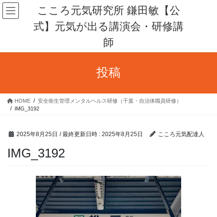
コ
ナ
こころ元気研究所 鎌田敏【公
ン
ビ
式】元気が出る講演会・研修講
テ
ゲ
ン
ー
師
ツ
シ
へ
ョ
ス
ン
投稿
キ
に
ッ
移
プ
動
HOME
安全衛生管理メンタルヘルス研修（千葉・自治体職員研修）
IMG_3192
2025年8月25日
/ 最終更新日時 :
2025年8月25日
こころ元気配達人
IMG_3192