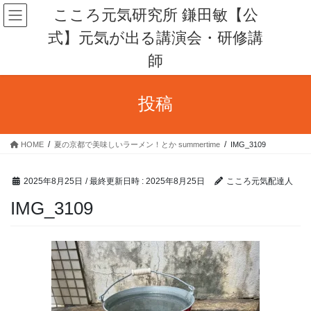
コ
ナ
こころ元気研究所 鎌田敏【公
ン
ビ
式】元気が出る講演会・研修講
テ
ゲ
ン
ー
師
ツ
シ
へ
ョ
ス
ン
投稿
キ
に
ッ
移
プ
動
HOME
夏の京都で美味しいラーメン！とか summertime
IMG_3109
2025年8月25日
/ 最終更新日時 :
2025年8月25日
こころ元気配達人
IMG_3109