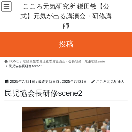
コ
ナ
こころ元気研究所 鎌田敏【公
ン
ビ
式】元気が出る講演会・研修講
テ
ゲ
ン
ー
師
ツ
シ
へ
ョ
ス
ン
投稿
キ
に
ッ
移
プ
動
HOME
地区民生委員児童委員協議会・会長研修 尾張地区smile
民児協会長研修scene2
2025年7月21日
/ 最終更新日時 :
2025年7月21日
こころ元気配達人
民児協会長研修scene2