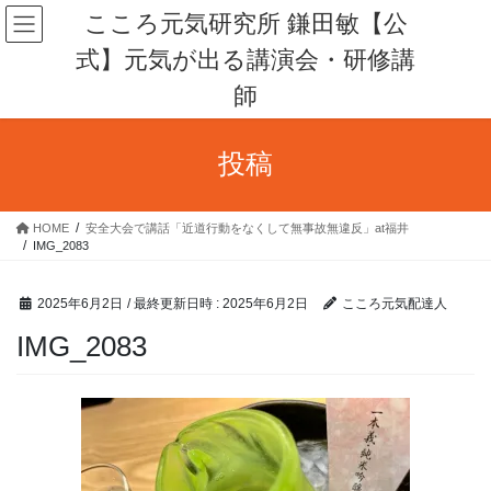
コ
ナ
こころ元気研究所 鎌田敏【公
ン
ビ
式】元気が出る講演会・研修講
テ
ゲ
ン
ー
師
ツ
シ
へ
ョ
ス
ン
投稿
キ
に
ッ
移
プ
動
HOME
安全大会で講話「近道行動をなくして無事故無違反」at福井
IMG_2083
2025年6月2日
/ 最終更新日時 :
2025年6月2日
こころ元気配達人
IMG_2083