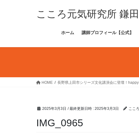
コ
ナ
ン
ビ
こころ元気研究所 鎌
テ
ゲ
ン
ー
ホーム
講師プロフィール【公式】
ツ
シ
へ
ョ
ス
ン
キ
に
ッ
移
プ
動
HOME
長野県上田市シリーズ文化講演会に登壇！happy
2025年3月3日
/ 最終更新日時 :
2025年3月3日
ここ
IMG_0965