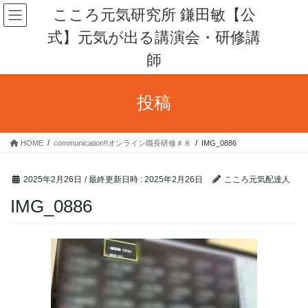
コ
ナ
こころ元気研究所 鎌田敏【公
ン
ビ
式】元気が出る講演会・研修講
テ
ゲ
ン
ー
師
ツ
シ
へ
ョ
ス
ン
投稿
キ
に
ッ
移
プ
動
HOME
communication!!オンライン職長研修＃８
IMG_0886
2025年2月26日
/ 最終更新日時 :
2025年2月26日
こころ元気配達人
IMG_0886