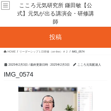
コ
ナ
こころ元気研究所 鎌田敏【公
ン
ビ
式】元気が出る講演会・研修講
テ
ゲ
ン
ー
師
ツ
シ
へ
ョ
ス
ン
投稿
キ
に
ッ
移
プ
動
HOME
リーダーシップ１日研修（on-line）＃２
IMG_0574
2025年2月3日
/ 最終更新日時 :
2025年2月3日
こころ元気配達人
IMG_0574