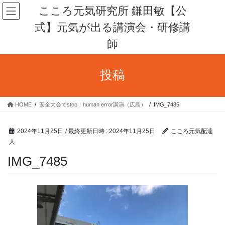
コ
ナ
こころ元気研究所 鎌田敏【公
ン
ビ
式】元気が出る講演会・研修講
テ
ゲ
ン
ー
師
ツ
シ
へ
ョ
ス
ン
投稿
キ
に
ッ
移
プ
動
HOME
安全大会でstop！human error講演（広島）
IMG_7485
2024年11月25日
/ 最終更新日時 :
2024年11月25日
こころ元気配達
人
IMG_7485