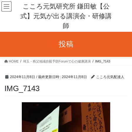
コ
ナ
こころ元気研究所 鎌田敏【公
ン
ビ
式】元気が出る講演会・研修講
テ
ゲ
ン
ー
師
ツ
シ
へ
ョ
ス
ン
投稿
キ
に
ッ
移
プ
動
HOME
埼玉・秩父地域自殺予防Forumで心の健康講演
IMG_7143
2024年11月8日
/ 最終更新日時 :
2024年11月8日
こころ元気配達人
IMG_7143