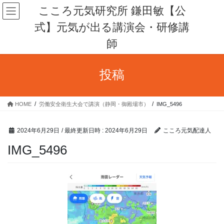
コ
ナ
こころ元気研究所 鎌田敏【公
ン
ビ
式】元気が出る講演会・研修講
テ
ゲ
ン
ー
師
ツ
シ
へ
ョ
ス
ン
投稿
キ
に
ッ
移
プ
動
HOME
労働安全衛生大会で講演（静岡・御殿場市）
IMG_5496
2024年6月29日
/ 最終更新日時 :
2024年6月29日
こころ元気配達人
IMG_5496