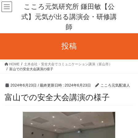
コ
ナ
こころ元気研究所 鎌田敏【公
ン
ビ
式】元気が出る講演会・研修講
テ
ゲ
ン
ー
師
ツ
シ
へ
ョ
ス
ン
投稿
キ
に
ッ
移
プ
動
HOME
土木会社・安全大会でコミュニケーション講演（富山市）
富山での安全大会講演の様子
2024年6月23日
/ 最終更新日時 :
2024年6月23日
こころ元気配達人
富山での安全大会講演の様子