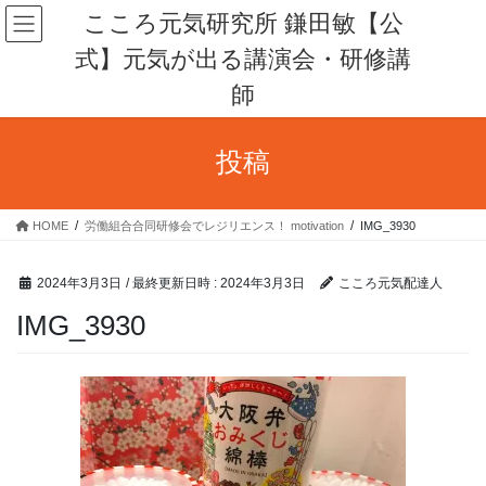
コ
ナ
こころ元気研究所 鎌田敏【公
ン
ビ
式】元気が出る講演会・研修講
テ
ゲ
ン
ー
師
ツ
シ
へ
ョ
ス
ン
投稿
キ
に
ッ
移
プ
動
HOME
労働組合合同研修会でレジリエンス！ motivation
IMG_3930
2024年3月3日
/ 最終更新日時 :
2024年3月3日
こころ元気配達人
IMG_3930