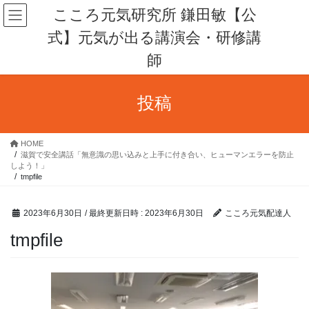
コ
ナ
こころ元気研究所 鎌田敏【公
ン
ビ
式】元気が出る講演会・研修講
テ
ゲ
ン
ー
師
ツ
シ
へ
ョ
ス
ン
投稿
キ
に
ッ
移
プ
動
HOME
滋賀で安全講話「無意識の思い込みと上手に付き合い、ヒューマンエラーを防止
しよう！」
tmpfile
2023年6月30日
/ 最終更新日時 :
2023年6月30日
こころ元気配達人
tmpfile