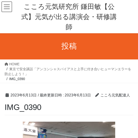
コ
ナ
こころ元気研究所 鎌田敏【公
ン
ビ
式】元気が出る講演会・研修講
テ
ゲ
ン
ー
師
ツ
シ
へ
ョ
ス
ン
投稿
キ
に
ッ
移
プ
動
HOME
東京で安全講話「アンコンシャスバイアスと上手に付き合いヒューマンエラーを
防止しよう！」
IMG_0390
2023年6月13日
/ 最終更新日時 :
2023年6月13日
こころ元気配達人
IMG_0390