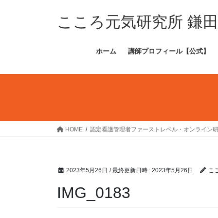
コ
ナ
ン
ビ
こころ元気研究所 鎌
テ
ゲ
ン
ー
ホーム
講師プロフィール【公式】
ツ
シ
へ
ョ
ス
ン
キ
に
ッ
移
プ
動
HOME
認定看護管理者ファーストレベル・オンライン
2023年5月26日
/ 最終更新日時 :
2023年5月26日
こ
IMG_0183