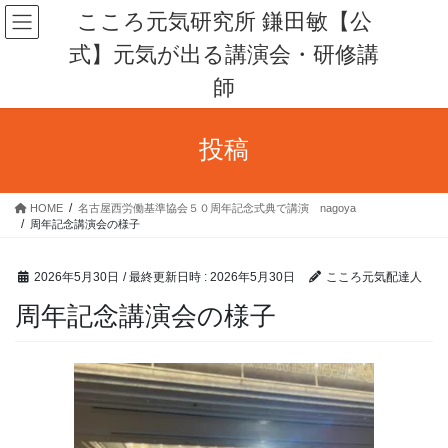
コ
ナ
こころ元気研究所 鎌田敏【公
ン
ビ
式】元気が出る講演会・研修講
テ
ゲ
ン
ー
師
ツ
シ
へ
ョ
ス
ン
投稿
キ
に
ッ
移
プ
動
HOME
名古屋西労働基準協会５０周年記念式典で講演 nagoya
周年記念講演会の様子
2026年5月30日
/ 最終更新日時 :
2026年5月30日
こころ元気配達人
周年記念講演会の様子