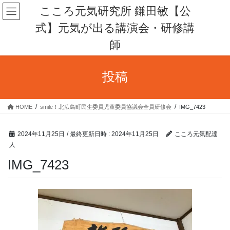
コ
ナ
こころ元気研究所 鎌田敏【公
ン
ビ
式】元気が出る講演会・研修講
テ
ゲ
ン
ー
師
ツ
シ
へ
ョ
ス
ン
投稿
キ
に
ッ
移
プ
動
HOME
smile！北広島町民生委員児童委員協議会全員研修会
IMG_7423
2024年11月25日
/ 最終更新日時 :
2024年11月25日
こころ元気配達
人
IMG_7423