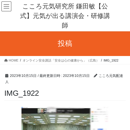
コ
ナ
こころ元気研究所 鎌田敏【公
ン
ビ
式】元気が出る講演会・研修講
テ
ゲ
ン
ー
師
ツ
シ
へ
ョ
ス
ン
投稿
キ
に
ッ
移
プ
動
HOME
オンライン安全講話「安全は心の健康から」（広島）
IMG_1922
2023年10月15日
/ 最終更新日時 :
2023年10月15日
こころ元気配達
人
IMG_1922