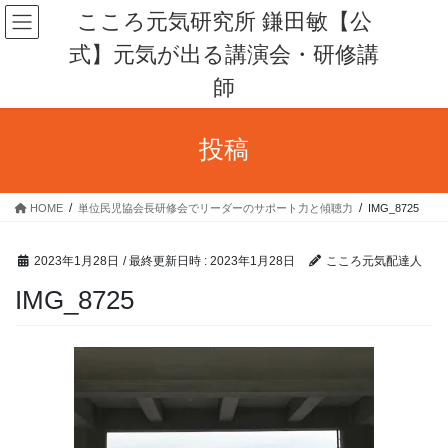
コ
ナ
こころ元気研究所 鎌田敏【公
ン
ビ
式】元気が出る講演会・研修講
テ
ゲ
ン
ー
師
ツ
シ
へ
ョ
ス
ン
投稿
キ
に
ッ
移
プ
動
HOME
単位民児協会長研修会でリーダーのサポート力と傾聴力
IMG_8725
2023年1月28日
/ 最終更新日時 :
2023年1月28日
こころ元気配達人
IMG_8725